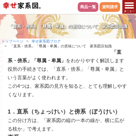
商品一覧
資料請求
「直系・傍系」「尊属・卑属」の意味について 家系図豆知識
トップページ
幸せ家系図ブログ
「直系・傍系」「尊属・卑属」の意味について 家系図豆知識
「直
系・傍系」「尊属・卑属」
をわかりやすく解説します
役所の手続きでは、「直系・傍系」「尊属・卑属」と
いう言葉がよく使われます。
この4つは、家系図の見方を知ると、とても理解しやす
くなります。
1．直系（ちょっけい）と傍系（ぼうけい）
この分け方は、「家系図の縦の一本の線か、横に広が
る枝か」で考えます。