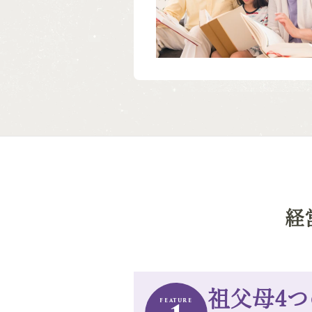
経
祖父母4