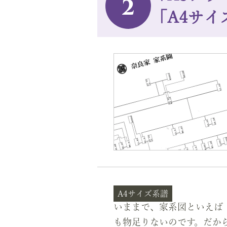
2
「A4サイ
A4サイズ系譜
いままで、家系図といえば
も物足りないのです。だか