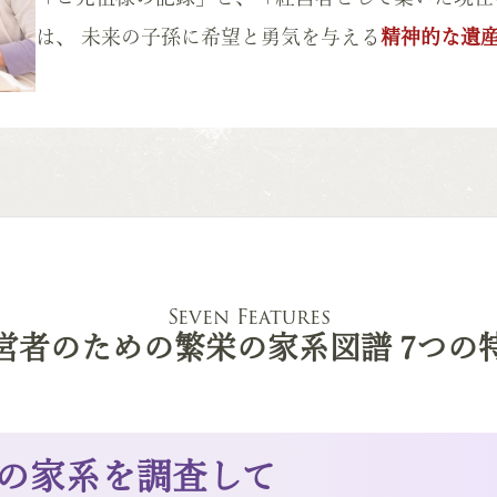
は、 未来の子孫に希望と勇気を与える
精神的な遺
Seven Features
営者のための繁栄の家系図譜
7つの
つの家系を調査して