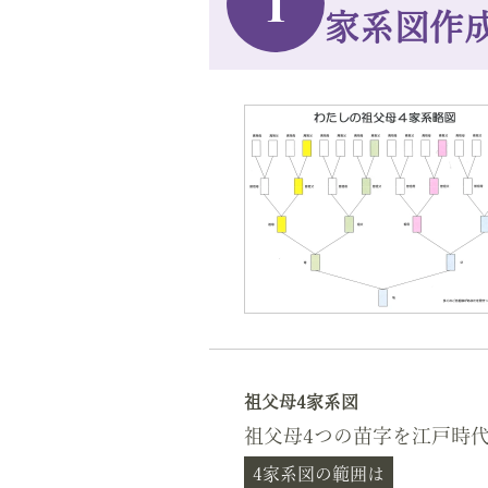
1
家系図作
祖父母4家系図
祖父母4つの苗字を江戸時
4家系図の範囲は