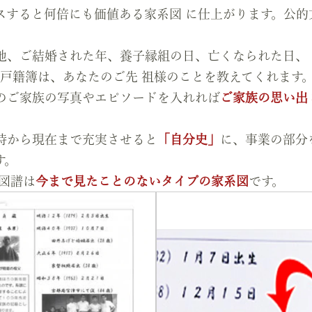
スすると何倍にも価値ある家系図 に仕上がります。公的
。
地、ご結婚された年、養子縁組の日、亡くなられた日、 
。戸籍簿は、あなたのご先 祖様のことを教えてくれます
のご家族の写真やエピソードを入れれば
ご家族の思い出
時から現在まで充実させると
「自分史」
に、事業の部分
す。
図譜は
今まで見たことのないタイプの家系図
です。