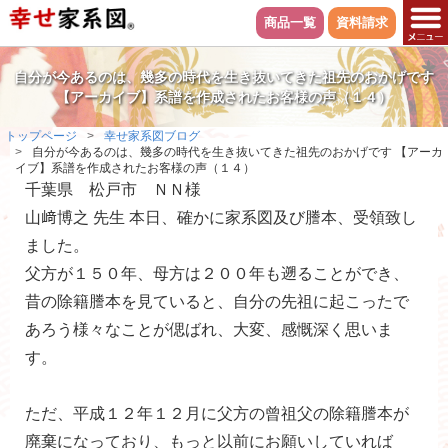
商品一覧
資料請求
自分が今あるのは、幾多の時代を生き抜いてきた祖先のおかげです
【アーカイブ】系譜を作成されたお客様の声（１４）
トップページ
幸せ家系図ブログ
自分が今あるのは、幾多の時代を生き抜いてきた祖先のおかげです 【アーカ
イブ】系譜を作成されたお客様の声（１４）
千葉県 松戸市 ＮＮ様
山﨑博之 先生 本日、確かに家系図及び謄本、受領致し
ました。
父方が１５０年、母方は２００年も遡ることができ、
昔の除籍謄本を見ていると、自分の先祖に起こったで
あろう様々なことが偲ばれ、大変、感慨深く思いま
す。
ただ、平成１２年１２月に父方の曾祖父の除籍謄本が
廃棄になっており、もっと以前にお願いしていれば