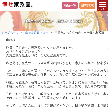
商品一覧
資料請求
日置市のお客様の声（祖父母４家系図）
トップページ
幸せ家系図ブログ
日置市のお客様の声（祖父母４家系図）
山崎様

昨日、予定通り、家系図のセットが届きました。

ありがとうございました。

大変立派な仕上がりに、ただただ感謝です。

私と兄は、祖先のルーツや家系図に興味があり、素人の作業で一部家系図
しかし、山崎さんが送ってくださったようなすっきりとした「まとめ方」
母親は９２歳で認知症の症状もなく、昔の苦労話や親せきの話をよくして
戦前から戦後の一番貧しく苦労した時期で、おまけに奄美大島という特
母親が元気なうちに、そんな話もしっかりとまとめて、私たちの次の世代
今回、おかげさまで、山崎様がまとめてくださった家系図を広げて、家族
それにまさる親孝行、先祖供養はないと感じています。

そして、山崎さんにこうしてご縁ができたのも、日本講演新聞、水谷編集